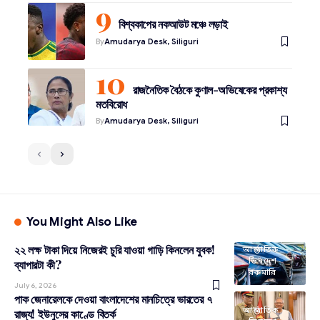
বিশ্বকাপের নকআউট মঞ্চে লড়াই
By
Amudarya Desk, Siliguri
রাজনৈতিক বৈঠকে কুণাল-অভিষেকের প্রকাশ্য
মতবিরোধ
By
Amudarya Desk, Siliguri
You Might Also Like
২২ লক্ষ টাকা দিয়ে নিজেরই চুরি যাওয়া গাড়ি কিনলেন যুবক!
আন্তর্জাতিক
ভিনদেশ
ব্যাপারটা কী?
রকমারি
July 6, 2026
পাক জেনারেলকে দেওয়া বাংলাদেশের মানচিত্রে ভারতের ৭
আন্তর্জাতিক
রাজ্য! ইউনুসের কাণ্ডে বিতর্ক