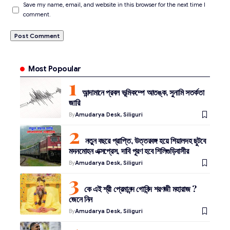
Save my name, email, and website in this browser for the next time I
comment.
Most Popoular
আন্দামানে প্রবল ভূমিকম্পে আতঙ্ক, সুনামি সতর্কতা
জারি
By
Amudarya Desk, Siliguri
নতুন বছরে প্রাপ্তি, উত্তরবঙ্গ হয়ে শিয়ালদহ ছুটবে
মদনমোহন এক্সপ্রেস, দাবি পূরণ হবে শিলিগুড়িবাসীর
By
Amudarya Desk, Siliguri
কে এই শ্রী প্রেমানন্দ গোবিন্দ শরণজী মহারাজ ?
জেনে নিন
By
Amudarya Desk, Siliguri