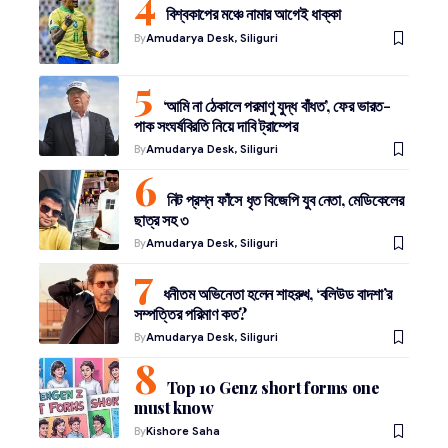
বিশ্বকাপের মঞ্চে নামার আগেই ধাক্কা
By
Amudarya Desk, Siliguri
‘আমি না ঠেকালে পরমাণু যুদ্ধ বাঁধত’, ফের ভারত-
পাক সংঘর্ষবিরতি নিয়ে দাবি ট্রাম্পের
By
Amudarya Desk, Siliguri
নিট প্রশ্ন ফাঁসে ধৃত বিজেপি যুব নেতা, মেডিকেলের
ছাত্র সহ ৩
By
Amudarya Desk, Siliguri
ধনীতম অভিনেতা হলেন শাহরুখ, ‘বলিউড বাদশা’র
সম্পত্তির পরিমাণ কত?
By
Amudarya Desk, Siliguri
Top 10 Genz short forms one
must know
By
Kishore Saha