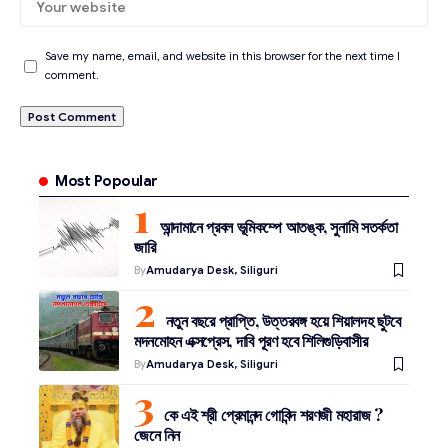
Save my name, email, and website in this browser for the next time I
comment.
Most Popoular
আন্দামানে প্রবল ভূমিকম্পে আতঙ্ক, সুনামি সতর্কতা
জারি
By
Amudarya Desk, Siliguri
নতুন বছরে প্রাপ্তি, উত্তরবঙ্গ হয়ে শিয়ালদহ ছুটবে
মদনমোহন এক্সপ্রেস, দাবি পূরণ হবে শিলিগুড়িবাসীর
By
Amudarya Desk, Siliguri
কে এই শ্রী প্রেমানন্দ গোবিন্দ শরণজী মহারাজ ?
জেনে নিন