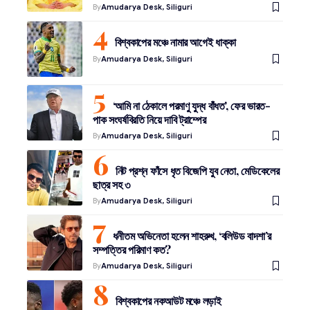
By
Amudarya Desk, Siliguri
বিশ্বকাপের মঞ্চে নামার আগেই ধাক্কা
By
Amudarya Desk, Siliguri
‘আমি না ঠেকালে পরমাণু যুদ্ধ বাঁধত’, ফের ভারত-
পাক সংঘর্ষবিরতি নিয়ে দাবি ট্রাম্পের
By
Amudarya Desk, Siliguri
নিট প্রশ্ন ফাঁসে ধৃত বিজেপি যুব নেতা, মেডিকেলের
ছাত্র সহ ৩
By
Amudarya Desk, Siliguri
ধনীতম অভিনেতা হলেন শাহরুখ, ‘বলিউড বাদশা’র
সম্পত্তির পরিমাণ কত?
By
Amudarya Desk, Siliguri
বিশ্বকাপের নকআউট মঞ্চে লড়াই