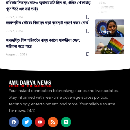
রাধিকার নিজস্ব কোনও অ্যাকাডেমি ছিল না, টেনিস খেলোয়াড়
খেলা
খেলাধূলা
খুনে উঠে এল নয়া তথ্য
দেশ
July 6, 2026
হরমনপ্রীত কৌরের বিরুদ্ধে কড়া ব্যবস্থা গ্রহণ করবে বোর্ড
July 6, 2026
খেলাধূলা
জবরদস্তি লিঙ্গ পরিবর্তনে বাধ্য করালে যাবজ্জীবন জেল,
জরিমানা হতে পারে
LGBTQ+
August 1, 2026
Your instant connection to breaking stories and live updates.
Stay informed with real-time coverage across politics,
technology, entertainment, and more. Your reliable source
for news, 24/7.