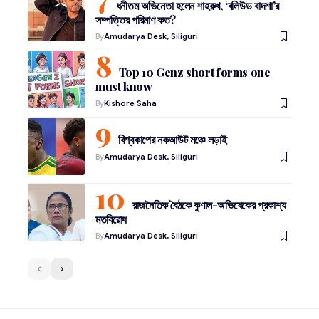
ধনীতম অভিনেতা হলেন শাহরুখ, ‘বলিউড বাদশা’র
সম্পত্তির পরিমাণ কত?
By
Amudarya Desk, Siliguri
Top 10 Genz short forms one
must know
By
Kishore Saha
বিশ্বকাপের নকআউট মঞ্চে লড়াই
By
Amudarya Desk, Siliguri
রাজনৈতিক বৈঠকে কুণাল-অভিষেকের প্রকাশ্য
মতবিরোধ
By
Amudarya Desk, Siliguri