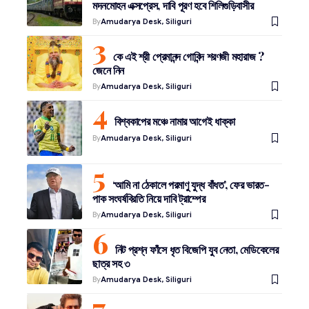
মদনমোহন এক্সপ্রেস, দাবি পূরণ হবে শিলিগুড়িবাসীর
By
Amudarya Desk, Siliguri
কে এই শ্রী প্রেমানন্দ গোবিন্দ শরণজী মহারাজ ?
জেনে নিন
By
Amudarya Desk, Siliguri
বিশ্বকাপের মঞ্চে নামার আগেই ধাক্কা
By
Amudarya Desk, Siliguri
‘আমি না ঠেকালে পরমাণু যুদ্ধ বাঁধত’, ফের ভারত-
পাক সংঘর্ষবিরতি নিয়ে দাবি ট্রাম্পের
By
Amudarya Desk, Siliguri
নিট প্রশ্ন ফাঁসে ধৃত বিজেপি যুব নেতা, মেডিকেলের
ছাত্র সহ ৩
By
Amudarya Desk, Siliguri