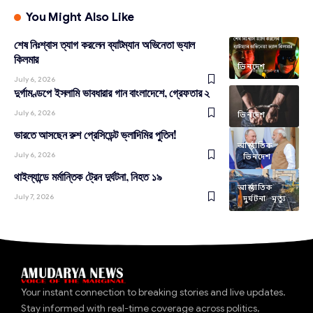
You Might Also Like
শেষ নিঃশ্বাস ত্যাগ করলেন ব্যাটম্যান অভিনেতা ভ্যাল
কিলমার
ভিনদেশ
July 6, 2026
দুর্গামণ্ডপে ইসলামি ভাবধারার গান বাংলাদেশে, গ্রেফতার ২
July 6, 2026
ভিনদেশ
ভারতে আসছেন রুশ প্রেসিডেন্ট ভ্লাদিমির পুতিন!
আন্তর্জাতিক
July 6, 2026
ভিনদেশ
থাইল্যান্ডে মর্মান্তিক ট্রেন দুর্ঘটনা, নিহত ১৯
আন্তর্জাতিক
July 7, 2026
দুর্ঘটনা
মৃত্যু
Your instant connection to breaking stories and live updates.
Stay informed with real-time coverage across politics,