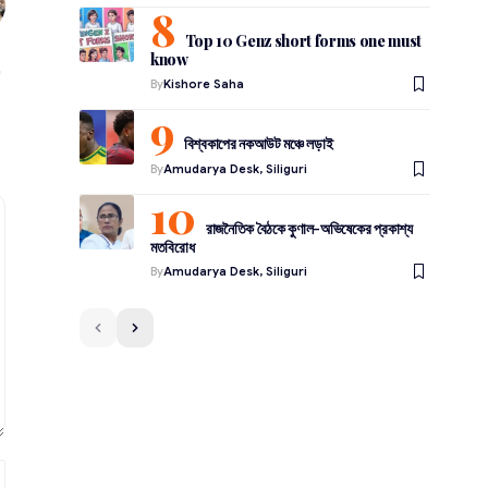
Top 10 Genz short forms one must
know
By
Kishore Saha
বিশ্বকাপের নকআউট মঞ্চে লড়াই
By
Amudarya Desk, Siliguri
রাজনৈতিক বৈঠকে কুণাল-অভিষেকের প্রকাশ্য
মতবিরোধ
By
Amudarya Desk, Siliguri