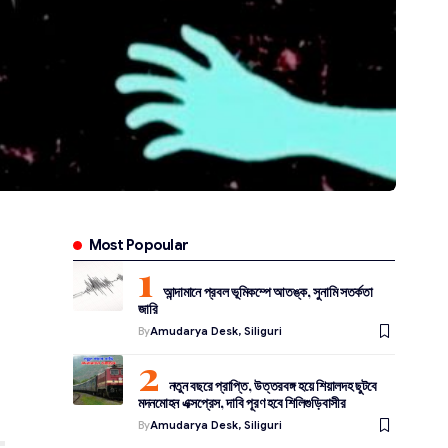
Most Popoular
আন্দামানে প্রবল ভূমিকম্পে আতঙ্ক, সুনামি সতর্কতা
জারি
By
Amudarya Desk, Siliguri
নতুন বছরে প্রাপ্তি, উত্তরবঙ্গ হয়ে শিয়ালদহ ছুটবে
মদনমোহন এক্সপ্রেস, দাবি পূরণ হবে শিলিগুড়িবাসীর
By
Amudarya Desk, Siliguri