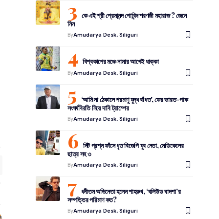
কে এই শ্রী প্রেমানন্দ গোবিন্দ শরণজী মহারাজ ? জেনে
নিন
By
Amudarya Desk, Siliguri
বিশ্বকাপের মঞ্চে নামার আগেই ধাক্কা
By
Amudarya Desk, Siliguri
‘আমি না ঠেকালে পরমাণু যুদ্ধ বাঁধত’, ফের ভারত-পাক
সংঘর্ষবিরতি নিয়ে দাবি ট্রাম্পের
By
Amudarya Desk, Siliguri
নিট প্রশ্ন ফাঁসে ধৃত বিজেপি যুব নেতা, মেডিকেলের
ছাত্র সহ ৩
By
Amudarya Desk, Siliguri
ধনীতম অভিনেতা হলেন শাহরুখ, ‘বলিউড বাদশা’র
সম্পত্তির পরিমাণ কত?
By
Amudarya Desk, Siliguri