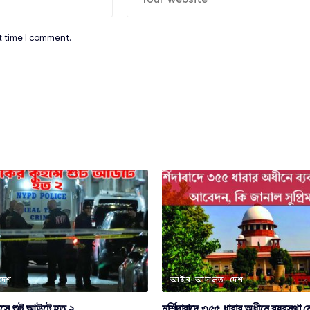
t time I comment.
দেশ
আইন-আদালত
দেশ
ইন্সে শুট আউটে হত ২
মুর্শিদাবাদে ৩৫৫ ধারার অধীনে ব্যবস্থা ন