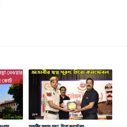
দেশ
েওয়ার
অভাবীর স্বপ্ন পূরণ, হিরো কনস্টেবল