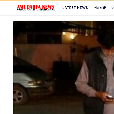
LATEST NEWS
পডকাস্ট
দ