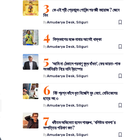
কে এই শ্রী প্রেমানন্দ গোবিন্দ শরণজী মহারাজ ? জেনে
নিন
By
Amudarya Desk, Siliguri
বিশ্বকাপের মঞ্চে নামার আগেই ধাক্কা
By
Amudarya Desk, Siliguri
‘আমি না ঠেকালে পরমাণু যুদ্ধ বাঁধত’, ফের ভারত-পাক
সংঘর্ষবিরতি নিয়ে দাবি ট্রাম্পের
By
Amudarya Desk, Siliguri
নিট প্রশ্ন ফাঁসে ধৃত বিজেপি যুব নেতা, মেডিকেলের
ছাত্র সহ ৩
By
Amudarya Desk, Siliguri
ধনীতম অভিনেতা হলেন শাহরুখ, ‘বলিউড বাদশা’র
সম্পত্তির পরিমাণ কত?
By
Amudarya Desk, Siliguri