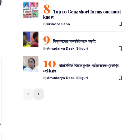
Top 10 Genz short forms one must
know
By
Kishore Saha
বিশ্বকাপের নকআউট মঞ্চে লড়াই
By
Amudarya Desk, Siliguri
রাজনৈতিক বৈঠকে কুণাল-অভিষেকের প্রকাশ্য
মতবিরোধ
By
Amudarya Desk, Siliguri