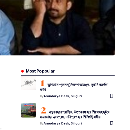
Most Popoular
আন্দামানে প্রবল ভূমিকম্পে আতঙ্ক, সুনামি সতর্কতা
জারি
By
Amudarya Desk, Siliguri
নতুন বছরে প্রাপ্তি, উত্তরবঙ্গ হয়ে শিয়ালদহ ছুটবে
মদনমোহন এক্সপ্রেস, দাবি পূরণ হবে শিলিগুড়িবাসীর
By
Amudarya Desk, Siliguri