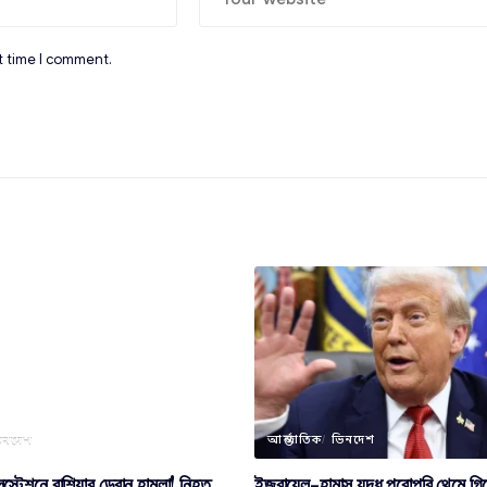
t time I comment.
িনদেশ
আন্তর্জাতিক
ভিনদেশ
স্টেশনে রাশিয়ার ড্রোন হামলা! নিহত
ইজরায়েল-হামাস যুদ্ধ পুরোপুরি থেমে গি