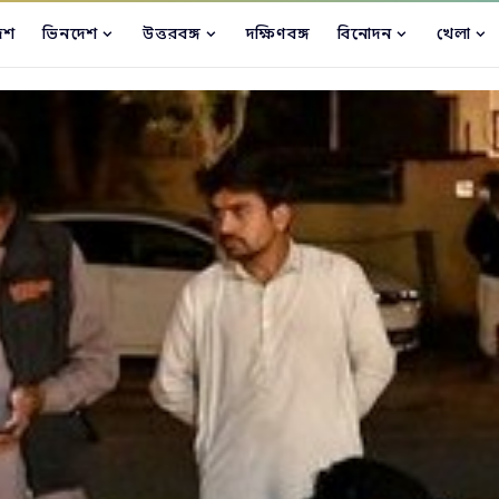
েশ
ভিনদেশ
উত্তরবঙ্গ
দক্ষিণবঙ্গ
বিনোদন
খেলা