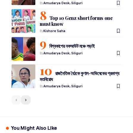
By
Amudarya Desk, Siliguri
Top 10 Genz short forms one
must know
By
Kishore Saha
বিশ্বকাপের নকআউট মঞ্চে লড়াই
By
Amudarya Desk, Siliguri
রাজনৈতিক বৈঠকে কুণাল-অভিষেকের প্রকাশ্য
মতবিরোধ
By
Amudarya Desk, Siliguri
You Might Also Like