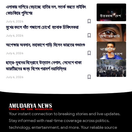
এলাকায় দাপিয়ে বেড়াচ্ছে হাতির দল, সতর্ক করতে মাইকিং
কোচবিহার পুলিশের
উত্তরবঙ্গ
দেশ
July 6, 2026
মুখের বদলে দাঁত গজালো চোখে! হতবাক চিকিৎসকরা
July 6, 2026
দেশ
রকমারি
অপেক্ষার অবসান, মহাকাশে পাড়ি দিলেন ভারতের শুভাংশু
আন্তর্জাতিক
July 6, 2026
দেশ
ভিনদেশ
ছাত্র-যুবদের বিদ্রোহে উত্তাল নেপাল, সেদেশে থাকা
ভারতীয়দের জন্য বিশেষ পরামর্শ নয়াদিল্লির
দেশ
July 6, 2026
Your instant connection to breaking stories and live updates.
Stay informed with real-time coverage across politics,
technology, entertainment, and more. Your reliable source