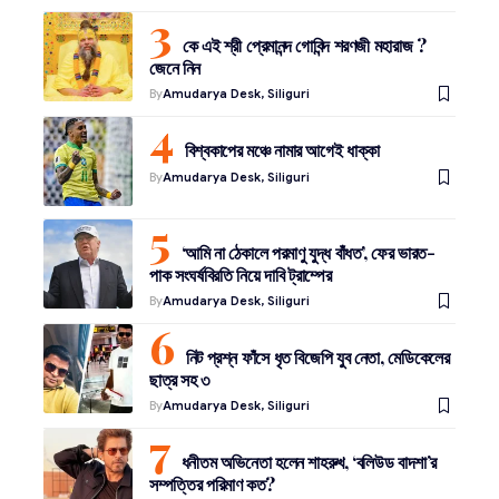
কে এই শ্রী প্রেমানন্দ গোবিন্দ শরণজী মহারাজ ?
জেনে নিন
By
Amudarya Desk, Siliguri
বিশ্বকাপের মঞ্চে নামার আগেই ধাক্কা
By
Amudarya Desk, Siliguri
‘আমি না ঠেকালে পরমাণু যুদ্ধ বাঁধত’, ফের ভারত-
পাক সংঘর্ষবিরতি নিয়ে দাবি ট্রাম্পের
By
Amudarya Desk, Siliguri
নিট প্রশ্ন ফাঁসে ধৃত বিজেপি যুব নেতা, মেডিকেলের
ছাত্র সহ ৩
By
Amudarya Desk, Siliguri
ধনীতম অভিনেতা হলেন শাহরুখ, ‘বলিউড বাদশা’র
সম্পত্তির পরিমাণ কত?