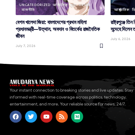
UNCATEGORIZED
আন্তর্জাতিক
মৃত্যু
রকমারি
রাজনীতি
আন্তর্জাতিক
ভ
বেগম খালেদা জিয়া: বাংলাদেশের প্রথম মহিলা
রাষ্ট্রপুঞ্জে তি
প্রধানমন্ত্রী—উত্থান, অবদান ও বিতর্কের রাজনৈতিক
সন্দেহে দিলেন 
জীবন
July 6, 2026
July 7, 2026
Your instant connection to breaking stories and live updates. Stay
informed with real-time coverage across politics, technology,
entertainment, and more. Your reliable source for news, 24/7.