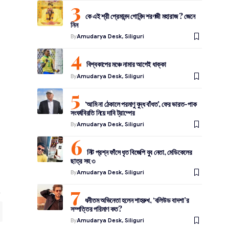
কে এই শ্রী প্রেমানন্দ গোবিন্দ শরণজী মহারাজ ? জেনে
নিন
By
Amudarya Desk, Siliguri
বিশ্বকাপের মঞ্চে নামার আগেই ধাক্কা
By
Amudarya Desk, Siliguri
‘আমি না ঠেকালে পরমাণু যুদ্ধ বাঁধত’, ফের ভারত-পাক
সংঘর্ষবিরতি নিয়ে দাবি ট্রাম্পের
By
Amudarya Desk, Siliguri
নিট প্রশ্ন ফাঁসে ধৃত বিজেপি যুব নেতা, মেডিকেলের
ছাত্র সহ ৩
By
Amudarya Desk, Siliguri
ধনীতম অভিনেতা হলেন শাহরুখ, ‘বলিউড বাদশা’র
সম্পত্তির পরিমাণ কত?
By
Amudarya Desk, Siliguri