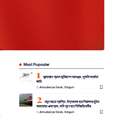
Most Popoular
আন্দামানে প্রবল ভূমিকম্পে আতঙ্ক, সুনামি সতর্কতা
জারি
By
Amudarya Desk, Siliguri
নতুন বছরে প্রাপ্তি, উত্তরবঙ্গ হয়ে শিয়ালদহ ছুটবে
মদনমোহন এক্সপ্রেস, দাবি পূরণ হবে শিলিগুড়িবাসীর
By
Amudarya Desk, Siliguri