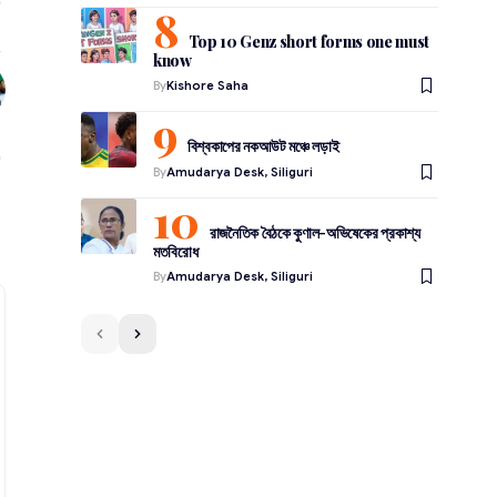
Top 10 Genz short forms one must
know
By
Kishore Saha
বিশ্বকাপের নকআউট মঞ্চে লড়াই
By
Amudarya Desk, Siliguri
রাজনৈতিক বৈঠকে কুণাল-অভিষেকের প্রকাশ্য
মতবিরোধ
By
Amudarya Desk, Siliguri