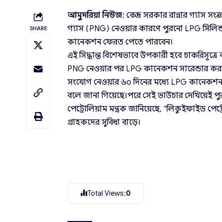
আমুদরিয়া নিউজ
: কেন্দ্র সরকার রান্নার গ্যাস স
গ্যাস (PNG) নেওয়ার কারণে পুরনো LPG সিলিন্
SHARE
কানেকশন ফেরত পেতে পারবেন।
এই সিদ্ধান্ত বিশেষভাবে উপকারী হবে চাকরিসূত্রে 
PNG নেওয়ার পর LPG কানেকশন সারেন্ডার করলে 
সংযোগ নেওয়ার ৬০ দিনের মধ্যে LPG কানেকশন 
বলে জানা গিয়েছে।পরে সেই ভাউচার দেখিয়েই 
পেট্রোলিয়াম মন্ত্রক জানিয়েছে, “লিকুইফাইড প
গ্রাহকদের সুবিধা বাড়ে।
Total Views:
0