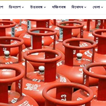
েশ
ভিনদেশ
উত্তরবঙ্গ
দক্ষিণবঙ্গ
বিনোদন
খেলা