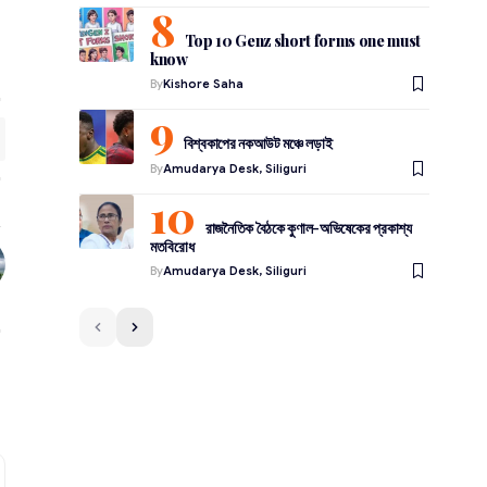
Top 10 Genz short forms one must
know
By
Kishore Saha
বিশ্বকাপের নকআউট মঞ্চে লড়াই
By
Amudarya Desk, Siliguri
রাজনৈতিক বৈঠকে কুণাল-অভিষেকের প্রকাশ্য
মতবিরোধ
By
Amudarya Desk, Siliguri