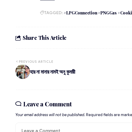
TAGGED:
#LPGConnection #PNGGas #Cookin
Share This Article
PREVIOUS ARTICLE
হার না মানার নামই অনু কুমারী
Leave a Comment
Your email address will not be published.
Required fields are mark