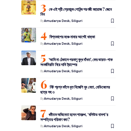
কে এই শ্রী প্রেমানন্দ গোবিন্দ শরণজী মহারাজ ? জেনে
নিন
By
Amudarya Desk, Siliguri
বিশ্বকাপের মঞ্চে নামার আগেই ধাক্কা
By
Amudarya Desk, Siliguri
‘আমি না ঠেকালে পরমাণু যুদ্ধ বাঁধত’, ফের ভারত-পাক
সংঘর্ষবিরতি নিয়ে দাবি ট্রাম্পের
By
Amudarya Desk, Siliguri
নিট প্রশ্ন ফাঁসে ধৃত বিজেপি যুব নেতা, মেডিকেলের
ছাত্র সহ ৩
By
Amudarya Desk, Siliguri
ধনীতম অভিনেতা হলেন শাহরুখ, ‘বলিউড বাদশা’র
সম্পত্তির পরিমাণ কত?
By
Amudarya Desk, Siliguri