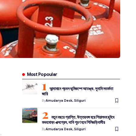
Most Popoular
আন্দামানে প্রবল ভূমিকম্পে আতঙ্ক, সুনামি সতর্কতা
জারি
By
Amudarya Desk, Siliguri
নতুন বছরে প্রাপ্তি, উত্তরবঙ্গ হয়ে শিয়ালদহ ছুটবে
মদনমোহন এক্সপ্রেস, দাবি পূরণ হবে শিলিগুড়িবাসীর
By
Amudarya Desk, Siliguri