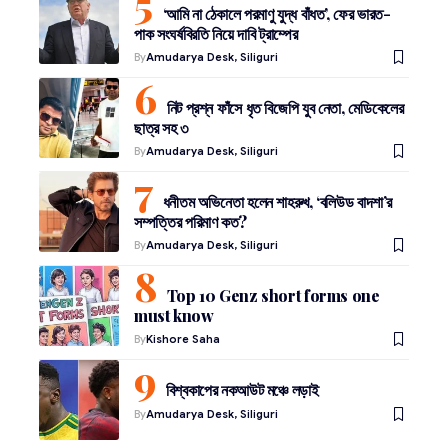
‘আমি না ঠেকালে পরমাণু যুদ্ধ বাঁধত’, ফের ভারত-
পাক সংঘর্ষবিরতি নিয়ে দাবি ট্রাম্পের
By
Amudarya Desk, Siliguri
নিট প্রশ্ন ফাঁসে ধৃত বিজেপি যুব নেতা, মেডিকেলের
ছাত্র সহ ৩
By
Amudarya Desk, Siliguri
ধনীতম অভিনেতা হলেন শাহরুখ, ‘বলিউড বাদশা’র
সম্পত্তির পরিমাণ কত?
By
Amudarya Desk, Siliguri
Top 10 Genz short forms one
must know
By
Kishore Saha
বিশ্বকাপের নকআউট মঞ্চে লড়াই
By
Amudarya Desk, Siliguri