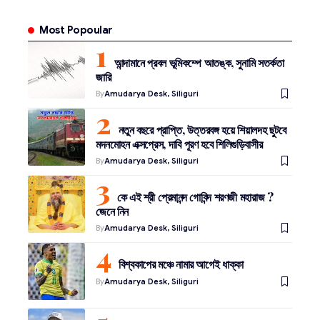
Most Popoular
আন্দামানে প্রবল ভূমিকম্পে আতঙ্ক, সুনামি সতর্কতা
জারি
By
Amudarya Desk, Siliguri
নতুন বছরে প্রাপ্তি, উত্তরবঙ্গ হয়ে শিয়ালদহ ছুটবে
মদনমোহন এক্সপ্রেস, দাবি পূরণ হবে শিলিগুড়িবাসীর
By
Amudarya Desk, Siliguri
কে এই শ্রী প্রেমানন্দ গোবিন্দ শরণজী মহারাজ ?
জেনে নিন
By
Amudarya Desk, Siliguri
বিশ্বকাপের মঞ্চে নামার আগেই ধাক্কা
By
Amudarya Desk, Siliguri