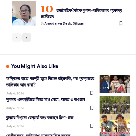
রাজনৈতিক বৈঠকে কুণাল-অভিষেকের প্রকাশ্য
মতবিরোধ
By
Amudarya Desk, Siliguri
You Might Also Like
অশ্বিনের হাতে পদ্মশ্রী তুলে দিলেন রাষ্ট্রপতি, পদ্ম পুরস্কারের
তালিকায় আর কারা?
দেশ
July 6, 2026
সুকমায় এনকাউন্টারে নিহত মাও নেতা, আহত ৩ জওয়ান
July 6, 2026
দেশ
মৃত্যু
বান্দ্রার বিখ্যাত রেস্তরাঁ বন্ধ করছেন শিল্পা-রাজ
July 6, 2026
দেশ
সিনেমা
রোগীর মৃত্যু, অভিযোগ ডাক্তার রিলে ব্যস্ত