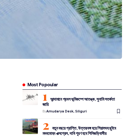
Most Popoular
আন্দামানে প্রবল ভূমিকম্পে আতঙ্ক, সুনামি সতর্কতা
জারি
By
Amudarya Desk, Siliguri
নতুন বছরে প্রাপ্তি, উত্তরবঙ্গ হয়ে শিয়ালদহ ছুটবে
মদনমোহন এক্সপ্রেস, দাবি পূরণ হবে শিলিগুড়িবাসীর