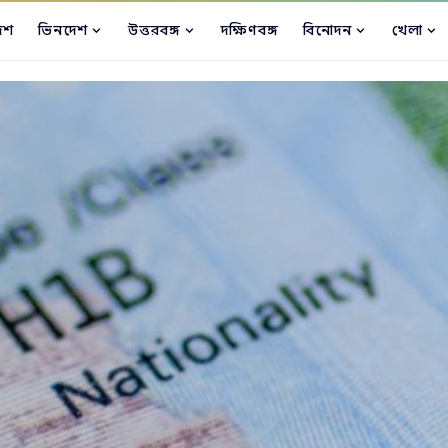
েশ
ভিনদেশ
উত্তরবঙ্গ
দক্ষিণবঙ্গ
বিনোদন
খেলা