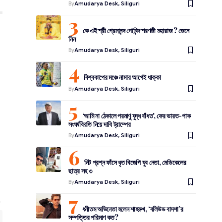
By
Amudarya Desk, Siliguri
কে এই শ্রী প্রেমানন্দ গোবিন্দ শরণজী মহারাজ ? জেনে
নিন
By
Amudarya Desk, Siliguri
বিশ্বকাপের মঞ্চে নামার আগেই ধাক্কা
By
Amudarya Desk, Siliguri
‘আমি না ঠেকালে পরমাণু যুদ্ধ বাঁধত’, ফের ভারত-পাক
সংঘর্ষবিরতি নিয়ে দাবি ট্রাম্পের
By
Amudarya Desk, Siliguri
নিট প্রশ্ন ফাঁসে ধৃত বিজেপি যুব নেতা, মেডিকেলের
ছাত্র সহ ৩
By
Amudarya Desk, Siliguri
ধনীতম অভিনেতা হলেন শাহরুখ, ‘বলিউড বাদশা’র
সম্পত্তির পরিমাণ কত?