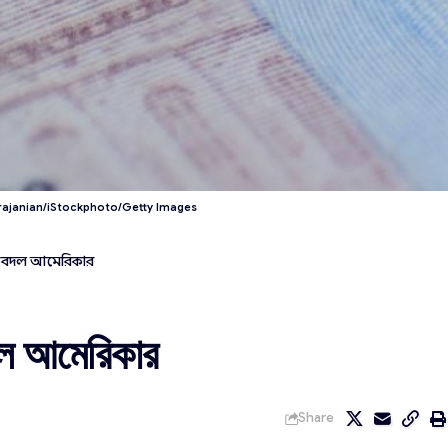
arajanian/iStockphoto/Getty Images
 বদল আমেরিকার
ল আমেরিকার
Share