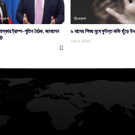
িনদেশ
ভিনদেশ
্কায় ট্রাম্প-পুতিন বৈঠক, জানালেন
৯ মাসের শিশুর মুখে ফুটন্ত কফি ছুঁড়ে উ
্ট
July 6, 2026