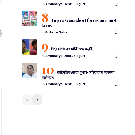
By
Amudarya Desk, Siliguri
Top 10 Genz short forms one must
know
By
Kishore Saha
বিশ্বকাপের নকআউট মঞ্চে লড়াই
By
Amudarya Desk, Siliguri
রাজনৈতিক বৈঠকে কুণাল-অভিষেকের প্রকাশ্য
মতবিরোধ
By
Amudarya Desk, Siliguri