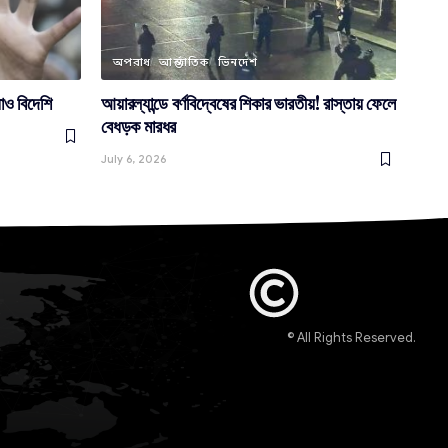
অপরাধ
আন্তর্জাতিক
ভিনদেশ
ধাও বিদেশি
আয়ারল্যান্ডে বর্ণবিদ্বেষের শিকার ভারতীয়! রাস্তায় ফেলে
বেধড়ক মারধর
July 6, 2026
© All Rights Reserved.