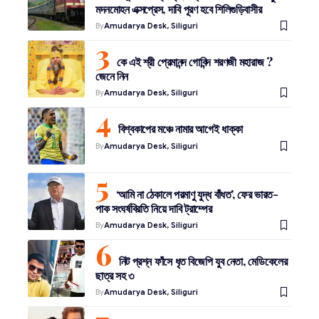
মদনমোহন এক্সপ্রেস, দাবি পূরণ হবে শিলিগুড়িবাসীর
By
Amudarya Desk, Siliguri
কে এই শ্রী প্রেমানন্দ গোবিন্দ শরণজী মহারাজ ?
জেনে নিন
By
Amudarya Desk, Siliguri
বিশ্বকাপের মঞ্চে নামার আগেই ধাক্কা
By
Amudarya Desk, Siliguri
‘আমি না ঠেকালে পরমাণু যুদ্ধ বাঁধত’, ফের ভারত-
পাক সংঘর্ষবিরতি নিয়ে দাবি ট্রাম্পের
By
Amudarya Desk, Siliguri
নিট প্রশ্ন ফাঁসে ধৃত বিজেপি যুব নেতা, মেডিকেলের
ছাত্র সহ ৩
By
Amudarya Desk, Siliguri