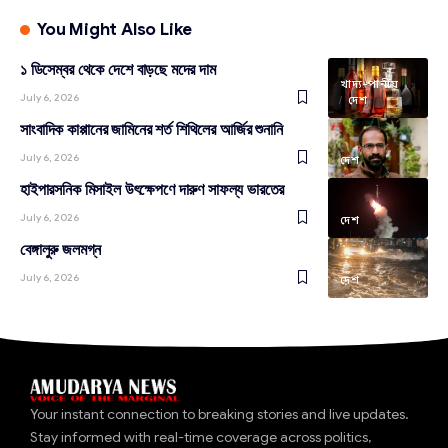
You Might Also Like
১ ডিসেম্বর থেকে দেশে বাড়ছে মদের দাম
খাদ্য-পানীয়
July 6, 2026
দেশ
সাংবাদিক কাপ্পানের জামিনের শর্ত শিথিলের আর্জির শুনানি
July 6, 2026
দেশ
হাইপারসনিক মিসাইল উৎক্ষেপণে দারুণ সাফল্য ভারতের
July 6, 2026
দেশ
বেঙ্গালুরু জলমগ্ন
July 6, 2026
দেশ
Your instant connection to breaking stories and live updates.
Stay informed with real-time coverage across politics,