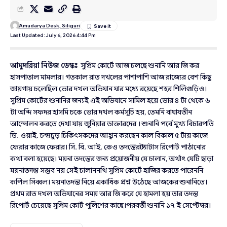
Amudarya Desk, Siliguri
Last Updated: July 6, 2026 4:44 Pm
আমুদরিয়া নিউজ ডেস্কঃ
সুপ্রিম কোর্টে আজ চলছে শুনানি আর জি কর
হাসপাতাল মামলার। গতকাল রাত দখলের পাশাপাশি আজ রাজ্যের বেশ কিছু
জায়গায় চলেছিল ভোর দখল অভিযান যার মধ্যে রয়েছে শহর শিলিগুড়িও।
সুপ্রিম কোর্টের শুনানির জন্যই এই অভিযানে সামিল হয়ে ভোর ৪ টা থেকে ৬
টা অব্দি সফদর হাসমি চকে ভোর দখল কর্মসূচি হয়, তেমনি বাঘাযতীন
আন্দোলন করতে দেখা যায় জুনিয়ার ডাক্তারদের । শুনানি পর্বে মুখ্য বিচারপতি
ডি. ওয়াই. চন্দ্রচুড় চিকিৎসকদের আহ্বান করছেন কাল বিকাল ৫ টায় কাজে
ফেরার কাজে ফেরার। সি. বি. আই. কেও তদন্তের স্ট্যাটাস রিপোর্ট পাঠানোর
কথা বলা হয়েছে। ময়না তদন্তের জন্য প্রয়োজনীয় যে চালান, অর্থাৎ যেটি ছাড়া
ময়নাতদন্ত সম্ভব নয় সেই চালাননথি সুপ্রিম কোর্টে হাজির করতে পারেননি
কপিল সিব্বল। ময়নাতদন্ত নিয়ে একাধিক প্রশ্ন উঠেছে আজকের শুনানিতে।
প্রথম রাত দখল অভিযানের সময় আর জি করে যে হামলা হয় তার তদন্ত
রিপোর্ট চেয়েছে সুপ্রিম কোর্ট পুলিশের কাছে।পরবর্তী শুনানি ১৭ ই সেপ্টেম্বর।