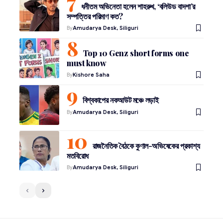
ধনীতম অভিনেতা হলেন শাহরুখ, ‘বলিউড বাদশা’র
সম্পত্তির পরিমাণ কত?
By
Amudarya Desk, Siliguri
Top 10 Genz short forms one
must know
By
Kishore Saha
বিশ্বকাপের নকআউট মঞ্চে লড়াই
By
Amudarya Desk, Siliguri
রাজনৈতিক বৈঠকে কুণাল-অভিষেকের প্রকাশ্য
মতবিরোধ
By
Amudarya Desk, Siliguri