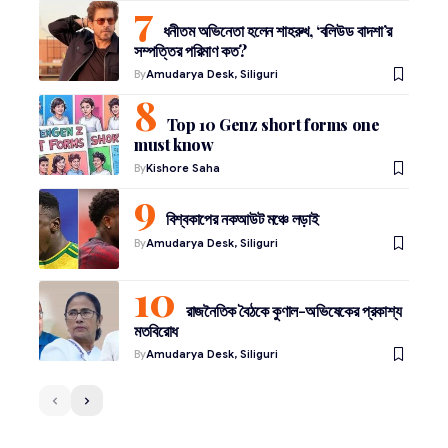
ধনীতম অভিনেতা হলেন শাহরুখ, ‘বলিউড বাদশা’র
সম্পত্তির পরিমাণ কত?
By
Amudarya Desk, Siliguri
Top 10 Genz short forms one
must know
By
Kishore Saha
বিশ্বকাপের নকআউট মঞ্চে লড়াই
By
Amudarya Desk, Siliguri
রাজনৈতিক বৈঠকে কুণাল-অভিষেকের প্রকাশ্য
মতবিরোধ
By
Amudarya Desk, Siliguri