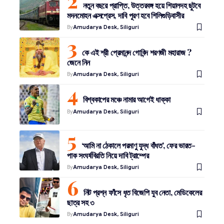
নতুন বছরে প্রাপ্তি, উত্তরবঙ্গ হয়ে শিয়ালদহ ছুটবে
মদনমোহন এক্সপ্রেস, দাবি পূরণ হবে শিলিগুড়িবাসীর
By
Amudarya Desk, Siliguri
কে এই শ্রী প্রেমানন্দ গোবিন্দ শরণজী মহারাজ ?
জেনে নিন
By
Amudarya Desk, Siliguri
বিশ্বকাপের মঞ্চে নামার আগেই ধাক্কা
By
Amudarya Desk, Siliguri
‘আমি না ঠেকালে পরমাণু যুদ্ধ বাঁধত’, ফের ভারত-
পাক সংঘর্ষবিরতি নিয়ে দাবি ট্রাম্পের
By
Amudarya Desk, Siliguri
নিট প্রশ্ন ফাঁসে ধৃত বিজেপি যুব নেতা, মেডিকেলের
ছাত্র সহ ৩
By
Amudarya Desk, Siliguri