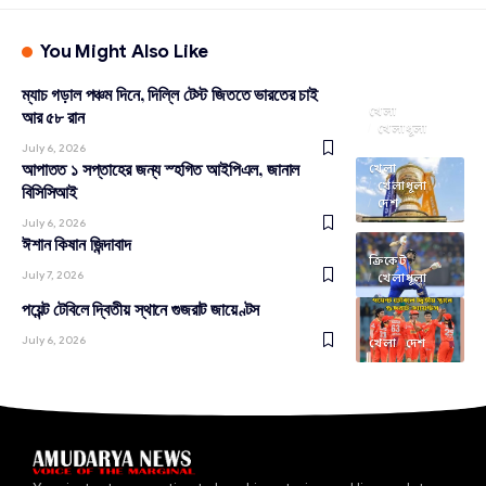
You Might Also Like
ম্যাচ গড়াল পঞ্চম দিনে, দিল্লি টেস্ট জিততে ভারতের চাই
খেলা
আর ৫৮ রান
খেলাধূলা
July 6, 2026
আপাতত ১ সপ্তাহের জন্য স্হগিত আইপিএল, জানাল
খেলা
খেলাধূলা
বিসিসিআই
দেশ
July 6, 2026
ঈশান কিষান জিন্দাবাদ
ক্রিকেট
July 7, 2026
খেলাধূলা
পয়েন্ট টেবিলে দ্বিতীয় স্থানে গুজরাট জায়েণ্টস
July 6, 2026
খেলা
দেশ