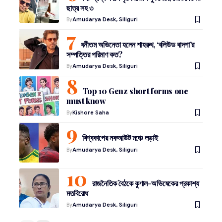
ছাত্র সহ ৩
By
Amudarya Desk, Siliguri
ধনীতম অভিনেতা হলেন শাহরুখ, ‘বলিউড বাদশা’র
সম্পত্তির পরিমাণ কত?
By
Amudarya Desk, Siliguri
Top 10 Genz short forms one
must know
By
Kishore Saha
বিশ্বকাপের নকআউট মঞ্চে লড়াই
By
Amudarya Desk, Siliguri
রাজনৈতিক বৈঠকে কুণাল-অভিষেকের প্রকাশ্য
মতবিরোধ
By
Amudarya Desk, Siliguri