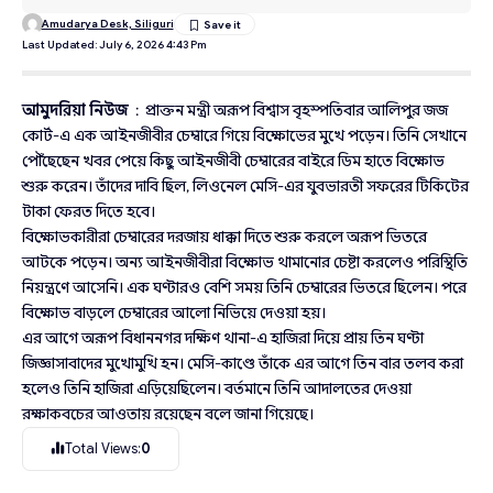
Amudarya Desk, Siliguri
Last Updated: July 6, 2026 4:43 Pm
আমুদরিয়া নিউজ
: প্রাক্তন মন্ত্রী অরূপ বিশ্বাস বৃহস্পতিবার আলিপুর জজ
কোর্ট-এ এক আইনজীবীর চেম্বারে গিয়ে বিক্ষোভের মুখে পড়েন। তিনি সেখানে
পৌঁছেছেন খবর পেয়ে কিছু আইনজীবী চেম্বারের বাইরে ডিম হাতে বিক্ষোভ
শুরু করেন। তাঁদের দাবি ছিল, লিওনেল মেসি-এর যুবভারতী সফরের টিকিটের
টাকা ফেরত দিতে হবে।
বিক্ষোভকারীরা চেম্বারের দরজায় ধাক্কা দিতে শুরু করলে অরূপ ভিতরে
আটকে পড়েন। অন্য আইনজীবীরা বিক্ষোভ থামানোর চেষ্টা করলেও পরিস্থিতি
নিয়ন্ত্রণে আসেনি। এক ঘণ্টারও বেশি সময় তিনি চেম্বারের ভিতরে ছিলেন। পরে
বিক্ষোভ বাড়লে চেম্বারের আলো নিভিয়ে দেওয়া হয়।
এর আগে অরূপ বিধাননগর দক্ষিণ থানা-এ হাজিরা দিয়ে প্রায় তিন ঘণ্টা
জিজ্ঞাসাবাদের মুখোমুখি হন। মেসি-কাণ্ডে তাঁকে এর আগে তিন বার তলব করা
হলেও তিনি হাজিরা এড়িয়েছিলেন। বর্তমানে তিনি আদালতের দেওয়া
রক্ষাকবচের আওতায় রয়েছেন বলে জানা গিয়েছে।
Total Views:
0