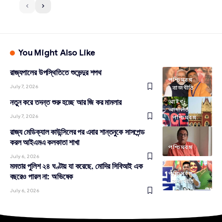
You Might Also Like
রাজ্যপালের উপস্থিতিতে শুভেন্দুর শপথ
পশ্চিমবঙ্গ
July 7, 2026
রাজনীতি
নতুন করে তদন্ত শুরু হচ্ছে আর জি কর মামলার
আইন-
আদালত
July 7, 2026
পশ্চিমবঙ্গ
রাজ্য মেডিক্যাল কাউন্সিলের পর এবার শান্তনুকে সাসপেন্ড
করল আইএমএ কলকাতা শাখা
পশ্চিমবঙ্গ
July 6, 2026
মমতার পুলিশ ২৪ ঘণ্টায় যা করেছে, মোদির সিবিআই এক
পশ্চিমবঙ্গ
বছরেও পারল না: অভিষেক
রাজনীতি
July 6, 2026