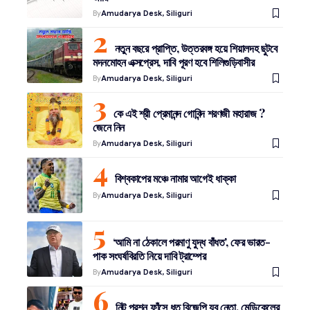
By
Amudarya Desk, Siliguri
নতুন বছরে প্রাপ্তি, উত্তরবঙ্গ হয়ে শিয়ালদহ ছুটবে
মদনমোহন এক্সপ্রেস, দাবি পূরণ হবে শিলিগুড়িবাসীর
By
Amudarya Desk, Siliguri
কে এই শ্রী প্রেমানন্দ গোবিন্দ শরণজী মহারাজ ?
জেনে নিন
By
Amudarya Desk, Siliguri
বিশ্বকাপের মঞ্চে নামার আগেই ধাক্কা
By
Amudarya Desk, Siliguri
‘আমি না ঠেকালে পরমাণু যুদ্ধ বাঁধত’, ফের ভারত-
পাক সংঘর্ষবিরতি নিয়ে দাবি ট্রাম্পের
By
Amudarya Desk, Siliguri
নিট প্রশ্ন ফাঁসে ধৃত বিজেপি যুব নেতা, মেডিকেলের