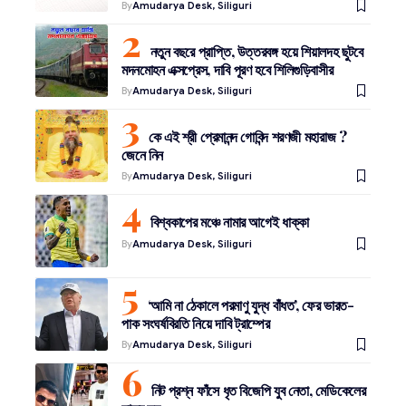
By
Amudarya Desk, Siliguri
নতুন বছরে প্রাপ্তি, উত্তরবঙ্গ হয়ে শিয়ালদহ ছুটবে
মদনমোহন এক্সপ্রেস, দাবি পূরণ হবে শিলিগুড়িবাসীর
By
Amudarya Desk, Siliguri
কে এই শ্রী প্রেমানন্দ গোবিন্দ শরণজী মহারাজ ?
জেনে নিন
By
Amudarya Desk, Siliguri
বিশ্বকাপের মঞ্চে নামার আগেই ধাক্কা
By
Amudarya Desk, Siliguri
‘আমি না ঠেকালে পরমাণু যুদ্ধ বাঁধত’, ফের ভারত-
পাক সংঘর্ষবিরতি নিয়ে দাবি ট্রাম্পের
By
Amudarya Desk, Siliguri
নিট প্রশ্ন ফাঁসে ধৃত বিজেপি যুব নেতা, মেডিকেলের