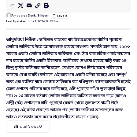
Amudarya Desk, Siliguri
Last Updated: July 7, 2026 12:45 Pm
আমুদরিয়া নিউজ :
অমিতাভ বচ্চনের নাম উত্তরপ্রদেশের ঝাঁসির পুরোনো
ভোটার তালিকায় উঠে আসায় শুরু হয়েছে চাঞ্চল্য। সম্প্রতি জানা যায়, ২০০৩
সালের একটি ভোটার তালিকায় অমিতাভ এবং তাঁর বাবা হরিবংশ রাই বচ্চনের
নাম রয়েছে ঝাঁসির একটি ঠিকানায়। তালিকায় দেখানো হয়েছে বাড়ি নম্বর ৫৪,
কিন্তু স্থানীয় বাসিন্দারা জানিয়েছেন, সেখানে কোনও দিনই বচ্চন পরিবারের
কাউকে দেখা যায়নি। বর্তমানে ওই জায়গায় একটি মন্দির রয়েছে এবং সম্পূর্ণ
অন্য এক ব্যক্তির নামে ভোটার তালিকায় নাম নথিভুক্ত। ঘটনা জানাজানি হতেই
জেলা প্রশাসন পরিষ্কার করে জানিয়েছে, এটি পুরোনো নথির ভুল ছাড়া কিছুই
নয়। ২০২৫ সালের বর্তমান ভোটার তালিকায় অমিতাভ বচ্চনের নামে কোনও
এন্ট্রি নেই। প্রশাসনের দাবি, পুরোনো রেকর্ড থেকে ভুলবশত নামটি উঠে
এসেছে। এই ঘটনা প্রকাশ্যে আসার পর ভোটার তালিকা আপডেটের কাজ
আরও সতর্কতার সঙ্গে করার প্রয়োজনীয়তা সামনে এসেছে।
Total Views:
0