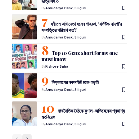
ছাত্র সহ ৩
By
Amudarya Desk, Siliguri
ধনীতম অভিনেতা হলেন শাহরুখ, ‘বলিউড বাদশা’র
সম্পত্তির পরিমাণ কত?
By
Amudarya Desk, Siliguri
Top 10 Genz short forms one
must know
By
Kishore Saha
বিশ্বকাপের নকআউট মঞ্চে লড়াই
By
Amudarya Desk, Siliguri
রাজনৈতিক বৈঠকে কুণাল-অভিষেকের প্রকাশ্য
মতবিরোধ
By
Amudarya Desk, Siliguri