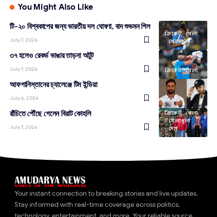
You Might Also Like
টি-২০ বিশ্বকাপের জন্য ভারতীয় দল ঘোষণা, বাদ শুভমন গিল
ক্রিকেট
খেলা
July 7, 2026
খেলাধূলা
৩৭ হলেও রেকর্ড ভাঙার তাড়না অটুট
July 7, 2026
ক্রিকেট
খেলা
আফগানিস্তানের চ্যালেঞ্জে টিম ইন্ডিয়া
July 6, 2026
ক্রিকেট
রাঁচিতে পৌঁছে গেলেন বিরাট কোহলি
ক্রিকেট
খেলা
খেলাধূলা
July 7, 2026
দেশ
Your instant connection to breaking stories and live updates.
Stay informed with real-time coverage across politics,
technology, entertainment, and more. Your reliable source