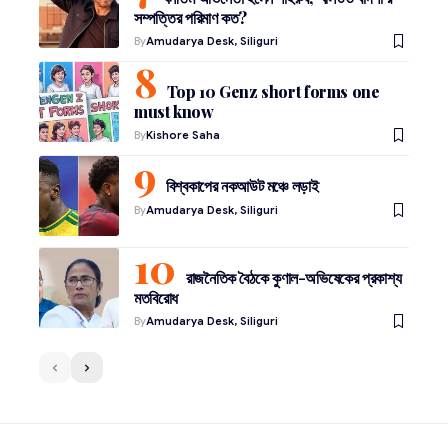
সম্পত্তির পরিমাণ কত?
By
Amudarya Desk, Siliguri
Top 10 Genz short forms one
must know
By
Kishore Saha
বিশ্বকাপের নকআউট মঞ্চে লড়াই
By
Amudarya Desk, Siliguri
রাজনৈতিক বৈঠকে কুণাল-অভিষেকের প্রকাশ্য
মতবিরোধ
By
Amudarya Desk, Siliguri