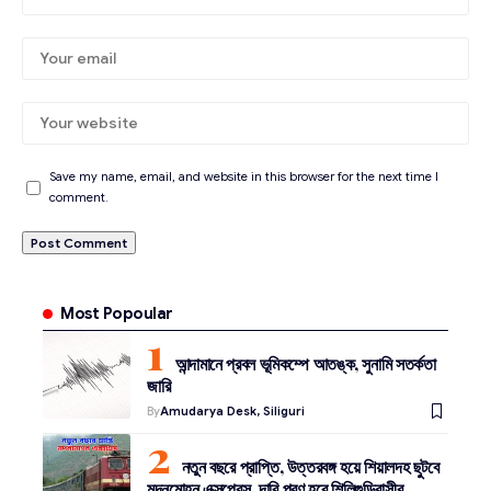
Save my name, email, and website in this browser for the next time I
comment.
Most Popoular
আন্দামানে প্রবল ভূমিকম্পে আতঙ্ক, সুনামি সতর্কতা
জারি
By
Amudarya Desk, Siliguri
নতুন বছরে প্রাপ্তি, উত্তরবঙ্গ হয়ে শিয়ালদহ ছুটবে
মদনমোহন এক্সপ্রেস, দাবি পূরণ হবে শিলিগুড়িবাসীর