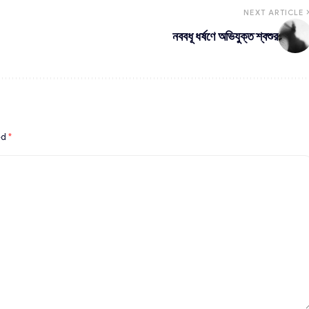
NEXT ARTICLE
নববধূ ধর্ষণে অভিযুক্ত শ্বশুর
ed
*