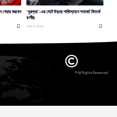
সিনেমা
্রিন শেয়ার করবেন
‘ধুরন্ধর’-এর সেটে উড়ছে পাকিস্তানে পতাকা! বিতর্কে
রণবীর
July 6, 2026
© All Rights Reserved.