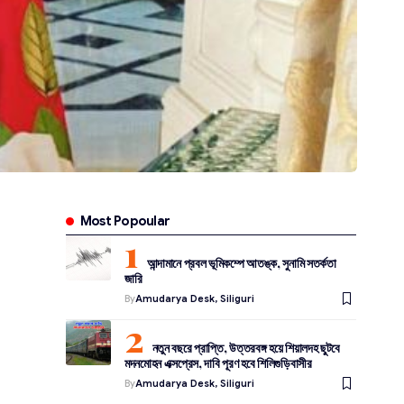
Most Popoular
আন্দামানে প্রবল ভূমিকম্পে আতঙ্ক, সুনামি সতর্কতা
জারি
By
Amudarya Desk, Siliguri
নতুন বছরে প্রাপ্তি, উত্তরবঙ্গ হয়ে শিয়ালদহ ছুটবে
মদনমোহন এক্সপ্রেস, দাবি পূরণ হবে শিলিগুড়িবাসীর
By
Amudarya Desk, Siliguri