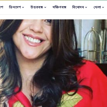
েশ
ভিনদেশ
উত্তরবঙ্গ
দক্ষিণবঙ্গ
বিনোদন
খেলা