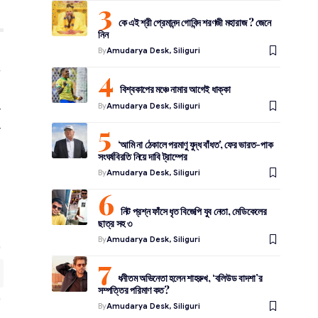
কে এই শ্রী প্রেমানন্দ গোবিন্দ শরণজী মহারাজ ? জেনে
নিন
By
Amudarya Desk, Siliguri
া
ত
বিশ্বকাপের মঞ্চে নামার আগেই ধাক্কা
By
Amudarya Desk, Siliguri
র
ি
‘আমি না ঠেকালে পরমাণু যুদ্ধ বাঁধত’, ফের ভারত-পাক
সংঘর্ষবিরতি নিয়ে দাবি ট্রাম্পের
By
Amudarya Desk, Siliguri
নিট প্রশ্ন ফাঁসে ধৃত বিজেপি যুব নেতা, মেডিকেলের
ছাত্র সহ ৩
By
Amudarya Desk, Siliguri
ধনীতম অভিনেতা হলেন শাহরুখ, ‘বলিউড বাদশা’র
সম্পত্তির পরিমাণ কত?
By
Amudarya Desk, Siliguri