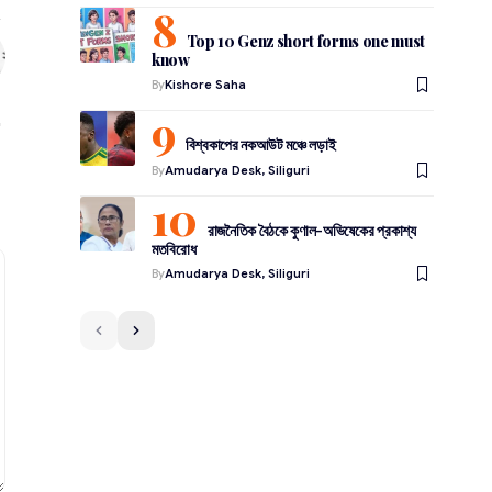
Top 10 Genz short forms one must
know
By
Kishore Saha
বিশ্বকাপের নকআউট মঞ্চে লড়াই
By
Amudarya Desk, Siliguri
রাজনৈতিক বৈঠকে কুণাল-অভিষেকের প্রকাশ্য
মতবিরোধ
By
Amudarya Desk, Siliguri