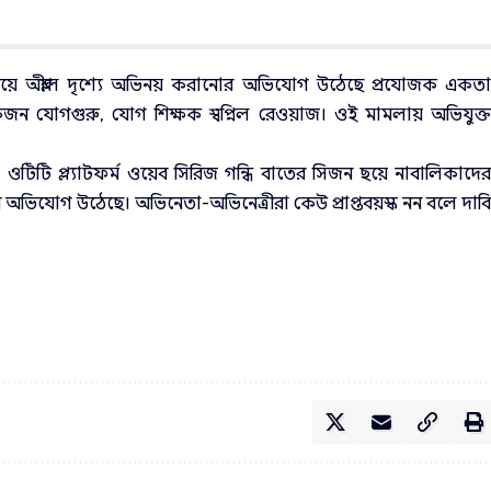
ে অশ্লীল দৃশ্যে অভিনয় করানোর অভিযোগ উঠেছে প্রযোজক একত
কজন যোগগুরু, যোগ শিক্ষক স্বপ্নিল রেওয়াজ। ওই মামলায় অভিযুক্
ওটিটি প্ল্যাটফর্ম ওয়েব সিরিজ গন্ধি বাতের সিজন ছয়ে নাবালিকাদে
র অভিযোগ উঠেছে। অভিনেতা-অভিনেত্রীরা কেউ প্রাপ্তবয়স্ক নন বলে দাব