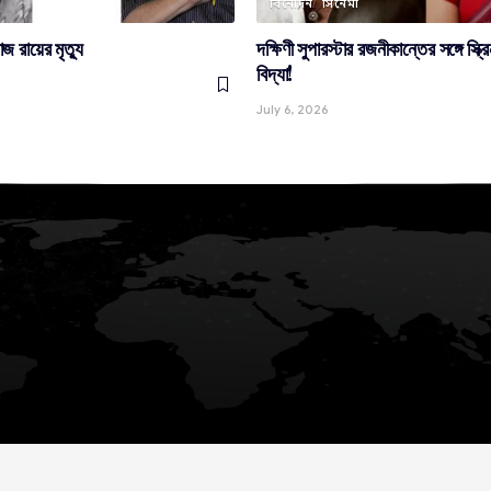
বিনোদন
সিনেমা
জ রায়ের মৃত্যু
দক্ষিণী সুপারস্টার রজনীকান্তের সঙ্গে স্ক
বিদ্যা!
July 6, 2026