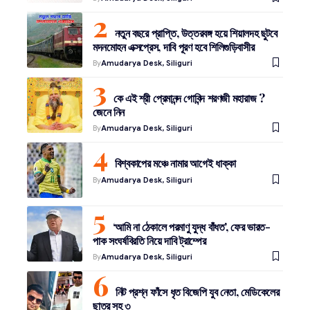
নতুন বছরে প্রাপ্তি, উত্তরবঙ্গ হয়ে শিয়ালদহ ছুটবে
মদনমোহন এক্সপ্রেস, দাবি পূরণ হবে শিলিগুড়িবাসীর
By
Amudarya Desk, Siliguri
কে এই শ্রী প্রেমানন্দ গোবিন্দ শরণজী মহারাজ ?
জেনে নিন
By
Amudarya Desk, Siliguri
বিশ্বকাপের মঞ্চে নামার আগেই ধাক্কা
By
Amudarya Desk, Siliguri
‘আমি না ঠেকালে পরমাণু যুদ্ধ বাঁধত’, ফের ভারত-
পাক সংঘর্ষবিরতি নিয়ে দাবি ট্রাম্পের
By
Amudarya Desk, Siliguri
নিট প্রশ্ন ফাঁসে ধৃত বিজেপি যুব নেতা, মেডিকেলের
ছাত্র সহ ৩