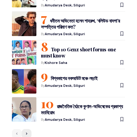
By
Amudarya Desk, Siliguri
ধনীতম অভিনেতা হলেন শাহরুখ, ‘বলিউড বাদশা’র
সম্পত্তির পরিমাণ কত?
By
Amudarya Desk, Siliguri
Top 10 Genz short forms one
must know
By
Kishore Saha
বিশ্বকাপের নকআউট মঞ্চে লড়াই
By
Amudarya Desk, Siliguri
রাজনৈতিক বৈঠকে কুণাল-অভিষেকের প্রকাশ্য
মতবিরোধ
By
Amudarya Desk, Siliguri