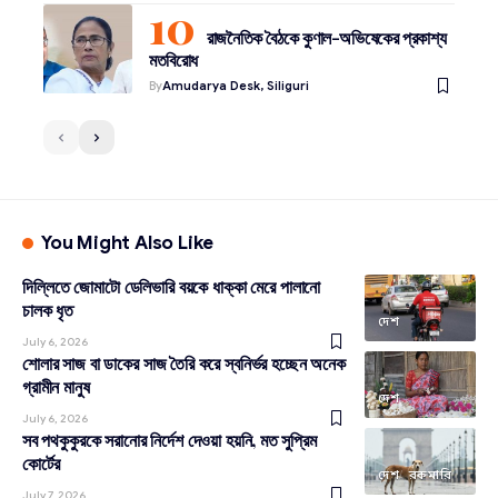
রাজনৈতিক বৈঠকে কুণাল-অভিষেকের প্রকাশ্য
মতবিরোধ
By
Amudarya Desk, Siliguri
You Might Also Like
দিল্লিতে জোমাটো ডেলিভারি বয়কে ধাক্কা মেরে পালানো
চালক ধৃত
দেশ
July 6, 2026
শোলার সাজ বা ডাকের সাজ তৈরি করে স্বনির্ভর হচ্ছেন অনেক
গ্রামীন মানুষ
দেশ
July 6, 2026
সব পথকুকুরকে সরানোর নির্দেশ দেওয়া হয়নি, মত সুপ্রিম
কোর্টের
দেশ
রকমারি
July 7, 2026