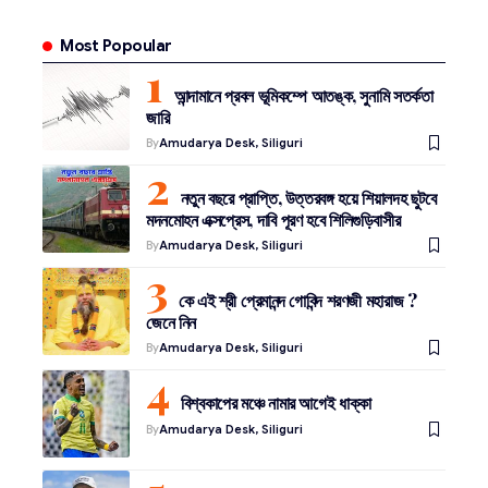
Most Popoular
আন্দামানে প্রবল ভূমিকম্পে আতঙ্ক, সুনামি সতর্কতা
জারি
By
Amudarya Desk, Siliguri
নতুন বছরে প্রাপ্তি, উত্তরবঙ্গ হয়ে শিয়ালদহ ছুটবে
মদনমোহন এক্সপ্রেস, দাবি পূরণ হবে শিলিগুড়িবাসীর
By
Amudarya Desk, Siliguri
কে এই শ্রী প্রেমানন্দ গোবিন্দ শরণজী মহারাজ ?
জেনে নিন
By
Amudarya Desk, Siliguri
বিশ্বকাপের মঞ্চে নামার আগেই ধাক্কা
By
Amudarya Desk, Siliguri