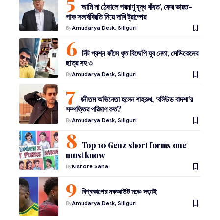
‘আমি না ঠেকালে পরমাণু যুদ্ধ বাঁধত’, ফের ভারত-
পাক সংঘর্ষবিরতি নিয়ে দাবি ট্রাম্পের
By
Amudarya Desk, Siliguri
নিট প্রশ্ন ফাঁসে ধৃত বিজেপি যুব নেতা, মেডিকেলের
ছাত্র সহ ৩
By
Amudarya Desk, Siliguri
ধনীতম অভিনেতা হলেন শাহরুখ, ‘বলিউড বাদশা’র
সম্পত্তির পরিমাণ কত?
By
Amudarya Desk, Siliguri
Top 10 Genz short forms one
must know
By
Kishore Saha
বিশ্বকাপের নকআউট মঞ্চে লড়াই
By
Amudarya Desk, Siliguri