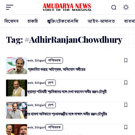
বিনোদন
চাকরি
প্রযুক্তি/টেকনোলজি
আইন-আদালত
ব্যবসা
Tag:
#AdhirRanjanChowdhury
By
Amudarya Desk, Siliguri
পশ্চিমবঙ্গ
কংগ্রেস কর্মীদের প্রভাবিত করছে আইপ্যাক, অভিযোগ অধীরের
By
Amudarya Desk, Siliguri
দেশ
ওডিশায় গিয়ে আক্রান্ত পরিযায়ী শ্রমিকদের সঙ্গে দেখা করলেন অধীর রঞ্জন চৌধুরী
By
Amudarya Desk, Siliguri
দেশ
বাংলাভাষীদের উপর হামলা আটকাতে প্রধানমন্ত্রীর সঙ্গে সাক্ষাৎ অধীর রঞ্জন চৌধুরীর
By
Amudarya Desk, Siliguri
পশ্চিমবঙ্গ