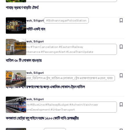
পাহাড় ভ্রমণে বাড়তি টোল!
By
Amudarya Desk, Siliguri
#BidhannagarPoliceStation
ভিন্ন ভুয়ো ওয়েবসাইট একই নাম
By
Amudarya Desk, Siliguri
#HowrahTrains #TrainCancellation #EasternRailway
#RailwayMaintenance #PassengerAlert #LocalTrainUpdate
বাতিল ৩০ টি লোকাল হাওড়ায়
By
Amudarya Desk, Siliguri
#পূর্ব_রেল #হাওড়া_ডিভিশন #ট্রেন_বাতিল #লোকাল_ট্রেন #রক্ষণাবেক্ষণ #রেল_খবর
হাওড়া ডিভিশনে রক্ষণাবেক্ষণের জন্য একাধিক লোকাল ট্রেন বাতিল
By
Amudarya Desk, Siliguri
#KolkataMetro #BlueLine #RailwayBudget #AshwiniVaishnaw
#InfrastructureDevelopment #UrbanTransport
কলকাতা মেট্রো ব্লু লাইনে বরাদ্দ ১২০০ কোটি দাবি রেলমন্ত্রীর