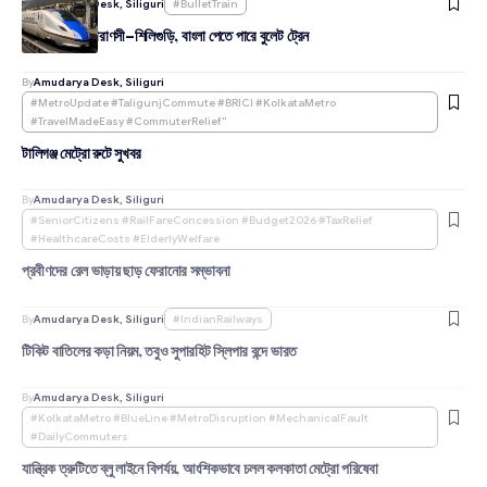
By
Amudarya Desk, Siliguri
#BulletTrain
মাত্র ৩ ঘণ্টায় বারাণসী–শিলিগুড়ি, বাংলা পেতে পারে বুলেট ট্রেন
By
Amudarya Desk, Siliguri
#MetroUpdate #TaligunjCommute #BRICI #KolkataMetro
#TravelMadeEasy #CommuterRelief"
টালিগঞ্জ মেট্রো রুটে সুখবর
By
Amudarya Desk, Siliguri
#SeniorCitizens #RailFareConcession #Budget2026 #TaxRelief
#HealthcareCosts #ElderlyWelfare
প্রবীণদের রেল ভাড়ায় ছাড় ফেরানোর সম্ভাবনা
By
Amudarya Desk, Siliguri
#IndianRailways
টিকিট বাতিলের কড়া নিয়ম, তবুও সুপারহিট স্লিপার বন্দে ভারত
By
Amudarya Desk, Siliguri
#KolkataMetro #BlueLine #MetroDisruption #MechanicalFault
#DailyCommuters
যান্ত্রিক ত্রুটিতে ব্লু লাইনে বিপর্যয়, আংশিকভাবে চলল কলকাতা মেট্রো পরিষেবা