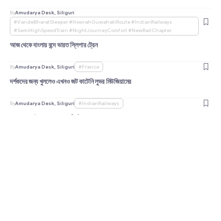
By
Amudarya Desk, Siliguri
#VandeBharatSleeper #HowrahGuwahatiRoute #IndianRailways
#SemiHighSpeedTrain #NightJourneyComfort #NewRailChapter
আজ থেকে বাংলায় বন্দে ভারত স্লিপার ট্রেন
By
Amudarya Desk, Siliguri
#France
দর্শকদের জন্য খুললেও এখনও জট কাটেনি লুভর মিউজিয়ামের
By
Amudarya Desk, Siliguri
#IndianRailways
আজ থেকে ট্রেন ভাড়া বাড়ল, দীর্ঘ যাত্রায় আরও খরচ হবে
By
Amudarya Desk, Siliguri
#HowrahToDelhi
হাওড়া-দিল্লি বন্দে ভারত স্লিপার কোচ ট্রেন চালু হতে চলেছে
By
Amudarya Desk, Siliguri
#AviationNews
এবার টানা ২৯ ঘণ্টার সফর হবে আকাশপথে
By
Amudarya Desk, Siliguri
#ArrestUpdate