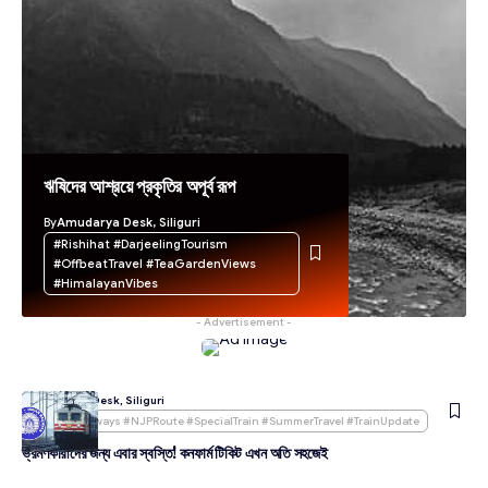
ঋষিদের আশ্রয়ে প্রকৃতির অপূর্ব রূপ
By
Amudarya Desk, Siliguri
#Rishihat #DarjeelingTourism
#OffbeatTravel #TeaGardenViews
#HimalayanVibes
- Advertisement -
By
Amudarya Desk, Siliguri
#IndianRailways #NJPRoute #SpecialTrain #SummerTravel #TrainUpdate
ভ্রমণকারীদের জন্য এবার স্বস্তি! কনফার্ম টিকিট এখন অতি সহজেই