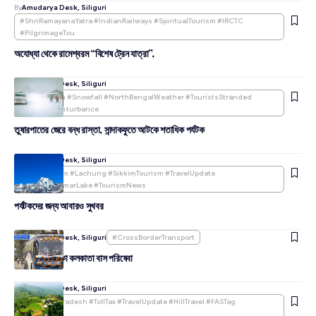
By
Amudarya Desk, Siliguri
#ShriRamayanaYatra #IndianRailways #SpiritualTourism #IRCTC
#PilgrimageTou
অযোধ্যা থেকে রামেশ্বরম “বিশেষ ট্রেন যাত্রা”,
By
Amudarya Desk, Siliguri
#Sandakphu #Snowfall #NorthBengalWeather #TouristsStranded
#WesternDisturbance
তুষারপাতের জেরে বন্ধ রাস্তা, সান্দাকফুতে আটকে শতাধিক পর্যটক
By
Amudarya Desk, Siliguri
#NorthSikkim #Lachung #SikkimTourism #TravelUpdate
#GurudongmarLake #TourismNews
পর্যটকদের জন্য আবারও সুখবর
By
Amudarya Desk, Siliguri
#CrossBorderTransport
ফের চালু হবে ঢাকা কলকাতা বাস পরিষেবা
By
Amudarya Desk, Siliguri
#HimachalPradesh #TollTax #TravelUpdate #HillTravel #FASTag
#IndiaNews