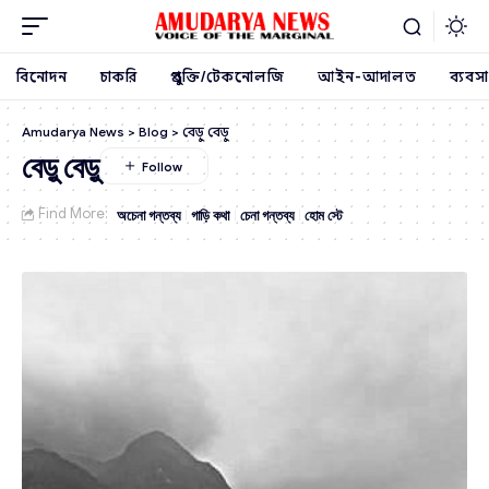
বিনোদন
চাকরি
প্রযুক্তি/টেকনোলজি
আইন-আদালত
ব্যবসা
Amudarya News
>
Blog
>
বেড়ু বেড়ু
বেড়ু বেড়ু
Find More:
অচেনা গন্তব্য
গাড়ি কথা
চেনা গন্তব্য
হোম স্টে