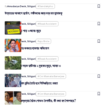
By
Amudarya Desk, Siliguri
#sandakphu
উত্তরের আকাশে দুর্যোগ, পর্যটকদের জন্য বন্ধ হল সান্দাকফু
By
Amudarya Desk, Siliguri
#Road Accident
মিরিকে খাদে গাড়ি পড়ে ৩ জনের মৃত্যু
By
Amudarya Desk, Siliguri
Raju Bista
সাংসদ রাজু বিস্তার কনভয়ে হামলার অভিযোগ
By
Amudarya Desk, Siliguri
#Road Accident
পাঙ্খাবাড়ি রোডে সড়ক দুর্ঘটনায় ২ যুবকের মৃত্যু, আহত ৩
By
Amudarya Desk, Siliguri
#cm Mamata Banerjee
সবচেয়ে বড় মহাকাল মন্দির তৈরি হবে শিলিগুড়িতে: মমতা
By
Amudarya Desk, Siliguri
#cm Mamata Banerjee
মুখ্যমন্ত্রীর সঙ্গে রুদ্ধদ্বার বৈঠক শোভন-বৈশাখীর, কী কথা হল শৈলশহরে?