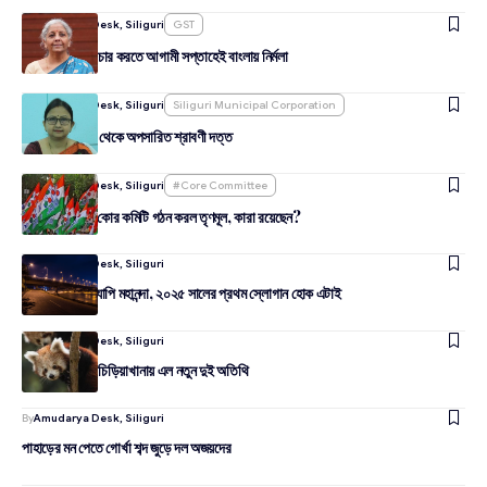
By
Amudarya Desk, Siliguri
GST
জিএসটি নিয়ে প্রচার করতে আগামী সপ্তাহেই বাংলায় নির্মলা
By
Amudarya Desk, Siliguri
Siliguri Municipal Corporation
মেয়র পারিষদ পদ থেকে অপসারিত শ্রাবণী দত্ত
By
Amudarya Desk, Siliguri
#Core Committee
দার্জিলিং সমতলে কোর কমিটি গঠন করল তৃণমূল, কারা রয়েছেন?
By
Amudarya Desk, Siliguri
উই ওয়ান্ট টু সি হ্যাপি মহানন্দা, ২০২৫ সালের প্রথম স্লোগান হোক এটাই
By
Amudarya Desk, Siliguri
বড়দিনে দার্জিলিং চিড়িয়াখানায় এল নতুন দুই অতিথি
By
Amudarya Desk, Siliguri
পাহাড়ের মন পেতে গোর্খা শব্দ জুড়ে দল অজয়দের