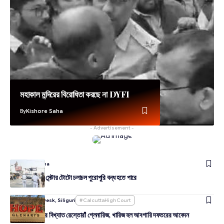
মহাকাল মন্দিরের বিরোধিতা করছে না DYFI
By
Kishore Saha
- Advertisement -
By
Kishore Saha
চম্পাসারি টু সিটি সেন্টার টোটো চলাচল পুরোপুরি বন্ধ হতে পারে
By
Amudarya Desk, Siliguri
#CalcuttaHighCourt
খুলছে দার্জিলিংয়ের বিখ্যাত রেস্তোরাঁ গ্লেনারিজ, খারিজ হল আবগারি দফতরের আবেদন